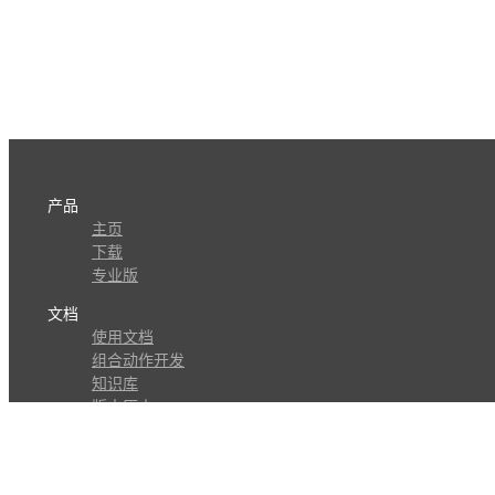
产品
主页
下载
专业版
文档
使用文档
组合动作开发
知识库
版本历史
瓜皮学堂
分享
动作库