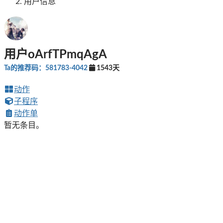
用户信息
用户oArfTPmqAgA
Ta的推荐码：581783-4042
1543天
动作
子程序
动作单
暂无条目。