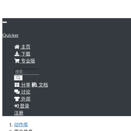
Quicker
主页
下载
专业版
分享
文档
讨论
外观
登录
注册
动作库