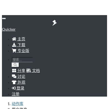
Quicker
主页
下载
专业版
分享
文档
讨论
外观
登录
注册
动作库