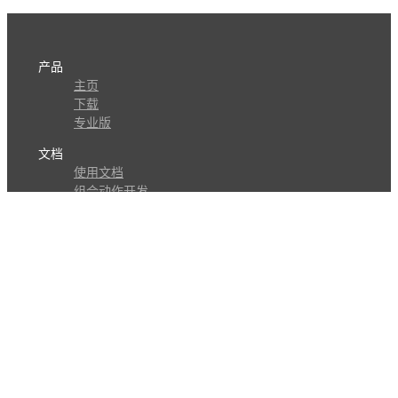
产品
主页
下载
专业版
文档
使用文档
组合动作开发
知识库
版本历史
瓜皮学堂
分享
动作库
子程序
外观
交流
问答讨论区