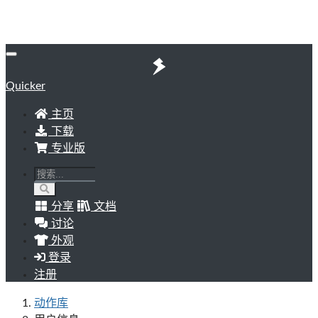
Quicker
主页
下载
专业版
分享
文档
讨论
外观
登录
注册
动作库