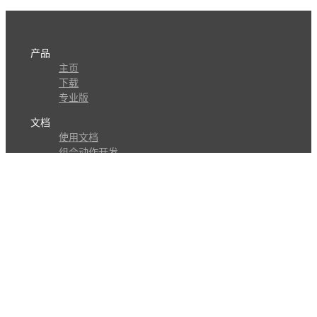
产品
主页
下载
专业版
文档
使用文档
组合动作开发
知识库
版本历史
瓜皮学堂
分享
动作库
子程序
外观
交流
问答讨论区