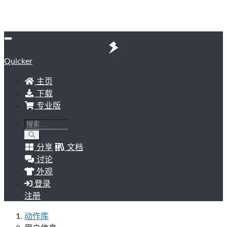
Quicker
主页
下载
专业版
分享
文档
讨论
外观
登录
注册
动作库