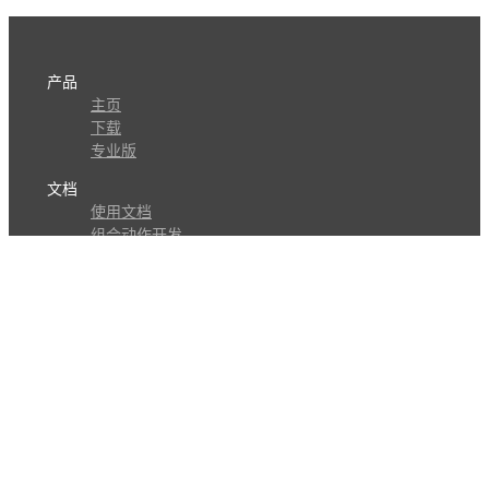
产品
主页
下载
专业版
文档
使用文档
组合动作开发
知识库
版本历史
瓜皮学堂
分享
动作库
子程序
外观
交流
问答讨论区