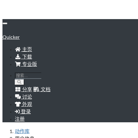
Quicker
主页
下载
专业版
分享
文档
讨论
外观
登录
注册
动作库