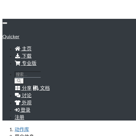
Quicker
主页
下载
专业版
分享
文档
讨论
外观
登录
注册
动作库