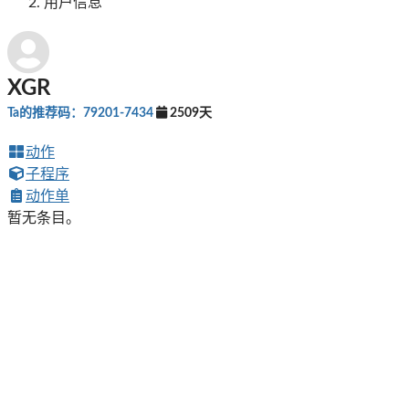
用户信息
XGR
Ta的推荐码：79201-7434
2509天
动作
子程序
动作单
暂无条目。