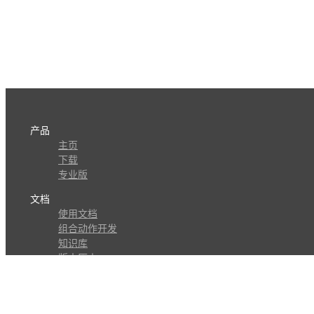
产品
主页
下载
专业版
文档
使用文档
组合动作开发
知识库
版本历史
瓜皮学堂
分享
动作库