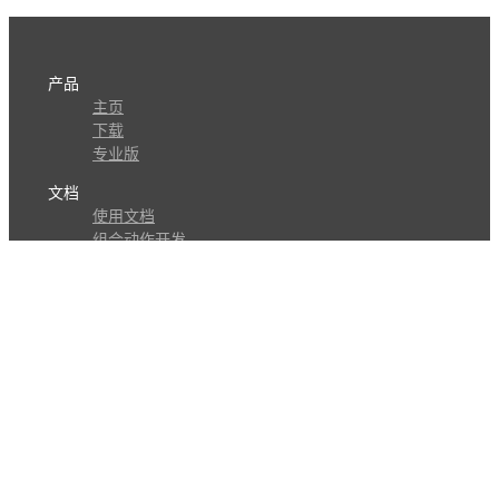
产品
主页
下载
专业版
文档
使用文档
组合动作开发
知识库
版本历史
瓜皮学堂
分享
动作库
子程序
外观
交流
问答讨论区