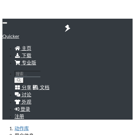
Quicker
主页
下载
专业版
分享
文档
讨论
外观
登录
注册
动作库