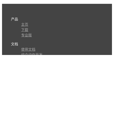
产品
主页
下载
专业版
文档
使用文档
组合动作开发
知识库
版本历史
瓜皮学堂
分享
动作库
子程序
外观
交流
问答讨论区