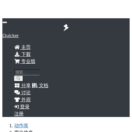
Quicker
主页
下载
专业版
分享
文档
讨论
外观
登录
注册
动作库