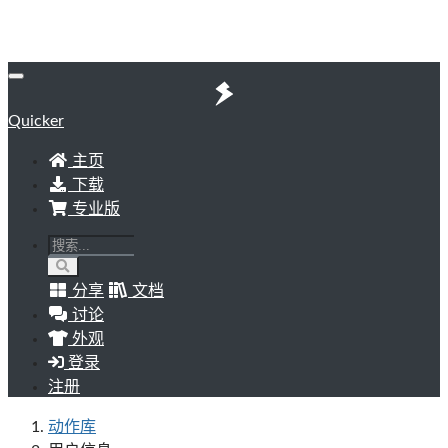
Quicker
主页
下载
专业版
分享
文档
讨论
外观
登录
注册
动作库