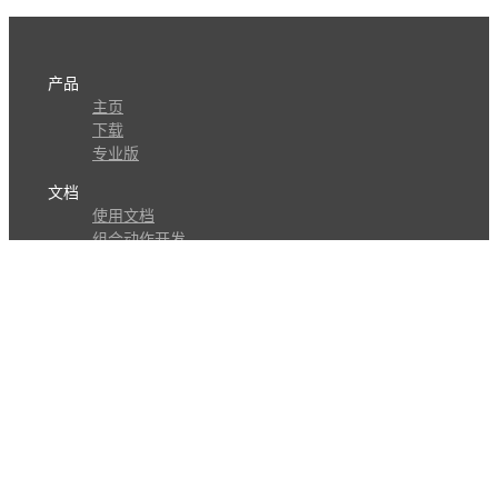
产品
主页
下载
专业版
文档
使用文档
组合动作开发
知识库
版本历史
瓜皮学堂
分享
动作库
子程序
外观
交流
问答讨论区