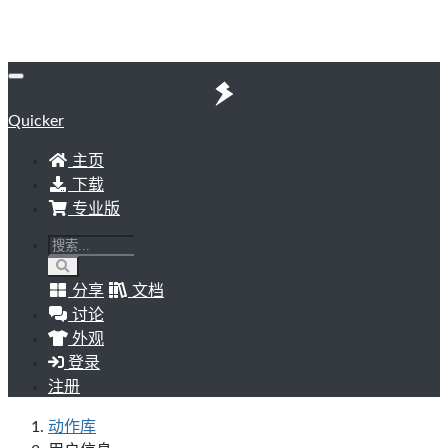
Quicker
主页
下载
专业版
分享
文档
讨论
外观
登录
注册
动作库