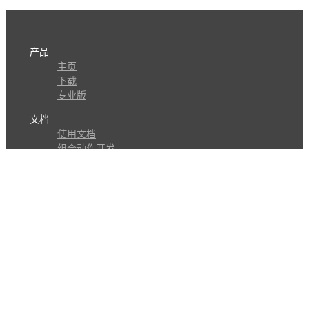
产品
主页
下载
专业版
文档
使用文档
组合动作开发
知识库
版本历史
瓜皮学堂
分享
动作库
子程序
外观
交流
问答讨论区