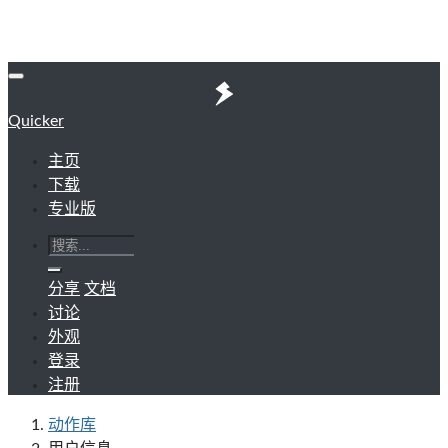
Quicker
主页
下载
专业版
分享
文档
讨论
外观
登录
注册
动作库