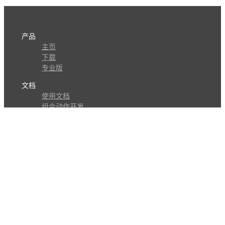
产品
主页
下载
专业版
文档
使用文档
组合动作开发
知识库
版本历史
瓜皮学堂
分享
动作库
子程序
外观
交流
问答讨论区
Github Issues