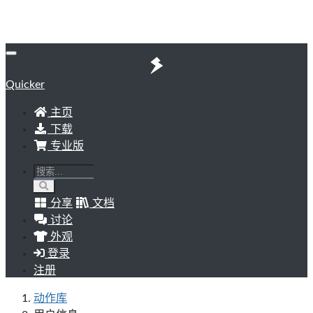
Quicker
主页
下载
专业版
分享
文档
讨论
外观
登录
注册
动作库