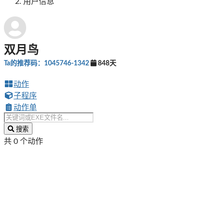
用户信息
双月鸟
Ta的推荐码：1045746-1342
848天
动作
子程序
动作单
搜索
共 0 个动作