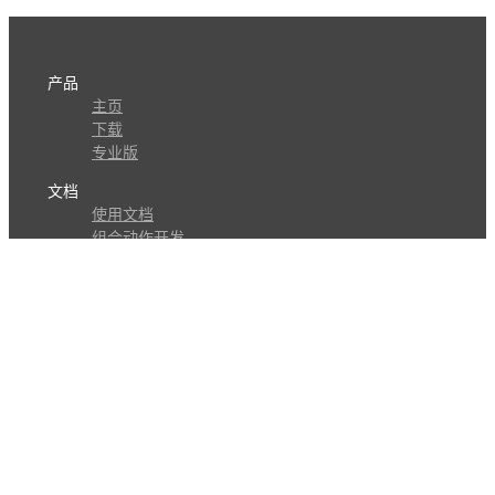
产品
主页
下载
专业版
文档
使用文档
组合动作开发
知识库
版本历史
瓜皮学堂
分享
动作库
子程序
外观
交流
问答讨论区