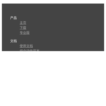
产品
主页
下载
专业版
文档
使用文档
组合动作开发
知识库
版本历史
瓜皮学堂
分享
动作库
子程序
外观
交流
问答讨论区