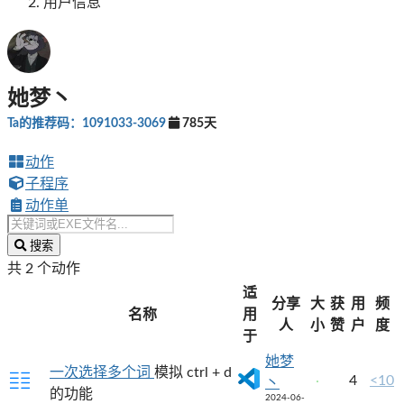
用户信息
她梦丶
Ta的推荐码：1091033-3069
785天
动作
子程序
动作单
搜索
共 2 个动作
适
分享
大
获
用
频
名称
用
人
小
赞
户
度
于
她梦
一次选择多个词
模拟 ctrl + d
4
<10
丶
的功能
2024-06-