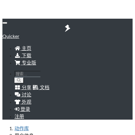
Quicker
主页
下载
专业版
分享
文档
讨论
外观
登录
注册
动作库