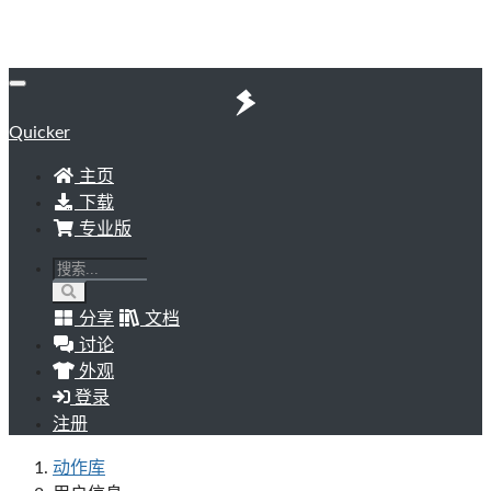
Quicker
主页
下载
专业版
分享
文档
讨论
外观
登录
注册
动作库