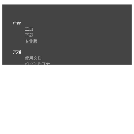
产品
主页
下载
专业版
文档
使用文档
组合动作开发
知识库
版本历史
瓜皮学堂
分享
动作库
子程序
外观
交流
问答讨论区