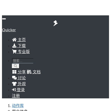
Quicker
主页
下载
专业版
分享
文档
讨论
外观
登录
注册
动作库