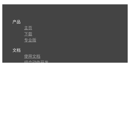
产品
主页
下载
专业版
文档
使用文档
组合动作开发
知识库
版本历史
瓜皮学堂
分享
动作库
子程序
外观
交流
问答讨论区