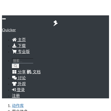
Quicker
主页
下载
专业版
分享
文档
讨论
外观
登录
注册
动作库