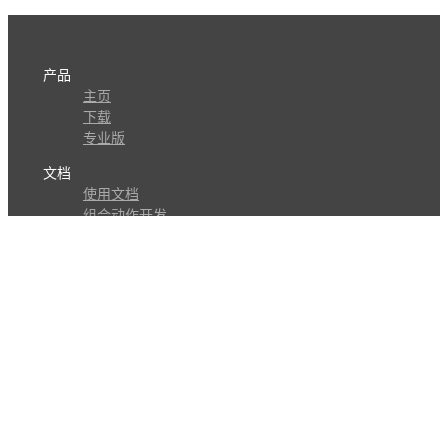
产品
主页
下载
专业版
文档
使用文档
组合动作开发
知识库
版本历史
瓜皮学堂
分享
动作库
子程序
外观
交流
问答讨论区