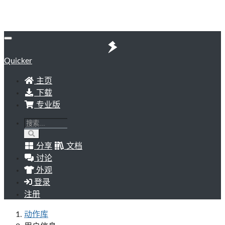
Quicker
主页
下载
专业版
分享
文档
讨论
外观
登录
注册
动作库