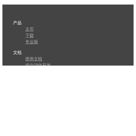
产品
主页
下载
专业版
文档
使用文档
组合动作开发
知识库
版本历史
瓜皮学堂
分享
动作库
子程序
外观
交流
问答讨论区