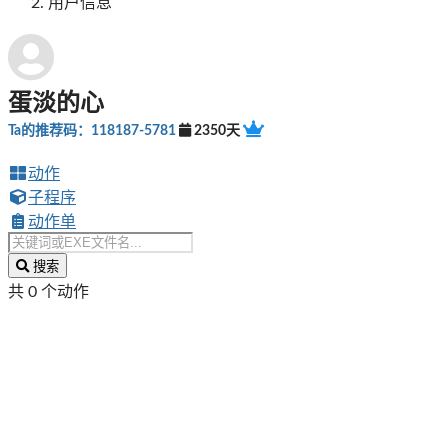
用户信息
蛋淡的心
Ta的推荐码：118187-5781
2350天
动作
子程序
动作单
搜索
共 0 个动作