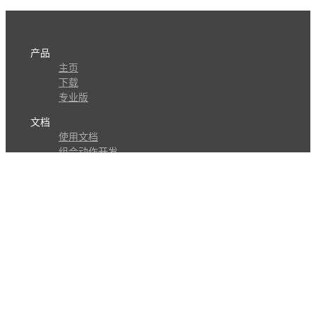
产品
主页
下载
专业版
文档
使用文档
组合动作开发
知识库
版本历史
瓜皮学堂
分享
动作库
子程序
外观
交流
问答讨论区