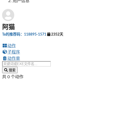
用户信息
阿猫
Ta的推荐码：118895-1571
2352天
动作
子程序
动作单
搜索
共 0 个动作