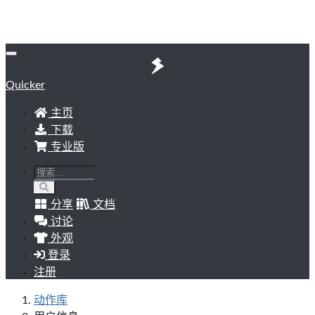
Quicker
主页
下载
专业版
分享
文档
讨论
外观
登录
注册
动作库