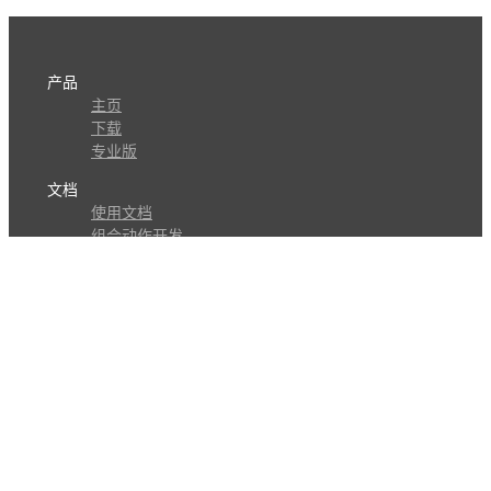
产品
主页
下载
专业版
文档
使用文档
组合动作开发
知识库
版本历史
瓜皮学堂
分享
动作库
子程序
外观
交流
问答讨论区