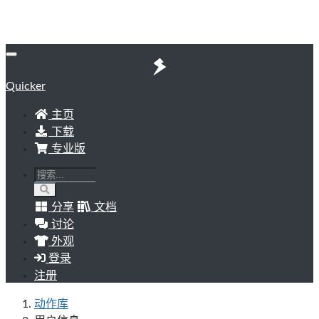
Quicker
主页
下载
专业版
分享
文档
讨论
外观
登录
注册
动作库