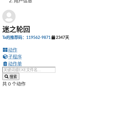
用户信息
迷之轮回
Ta的推荐码：119562-9871
2347天
动作
子程序
动作单
搜索
共 0 个动作