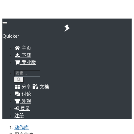
Quicker
主页
下载
专业版
分享
文档
讨论
外观
登录
注册
动作库