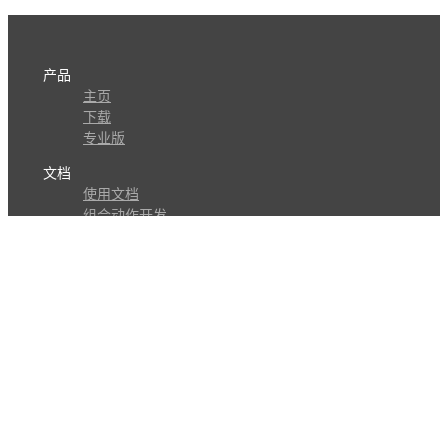
产品
主页
下载
专业版
文档
使用文档
组合动作开发
知识库
版本历史
瓜皮学堂
分享
动作库
子程序
外观
交流
问答讨论区