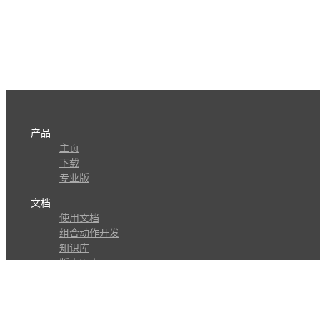
产品
主页
下载
专业版
文档
使用文档
组合动作开发
知识库
版本历史
瓜皮学堂
分享
动作库