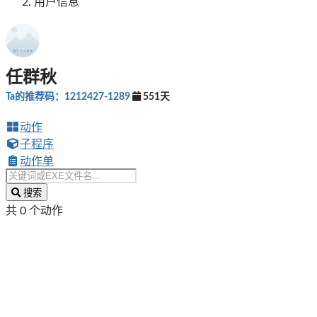
用户信息
任群秋
Ta的推荐码：1212427-1289
551天
动作
子程序
动作单
搜索
共 0 个动作