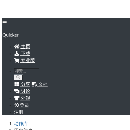
Quicker
主页
下载
专业版
分享
文档
讨论
外观
登录
注册
动作库