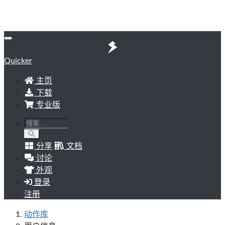
Quicker
主页
下载
专业版
分享
文档
讨论
外观
登录
注册
动作库