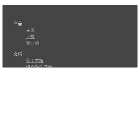
产品
主页
下载
专业版
文档
使用文档
组合动作开发
知识库
版本历史
瓜皮学堂
分享
动作库
子程序
外观
交流
问答讨论区