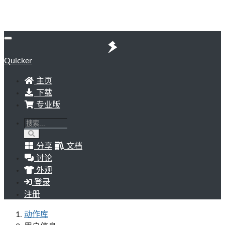
Quicker
主页
下载
专业版
分享
文档
讨论
外观
登录
注册
动作库