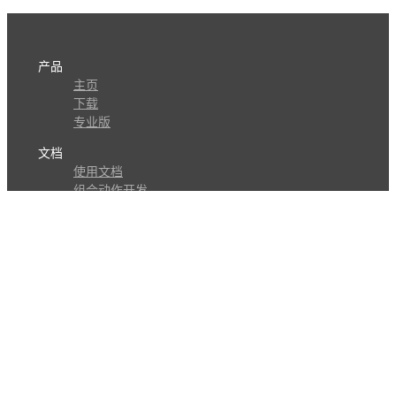
产品
主页
下载
专业版
文档
使用文档
组合动作开发
知识库
版本历史
瓜皮学堂
分享
动作库
子程序
外观
交流
问答讨论区