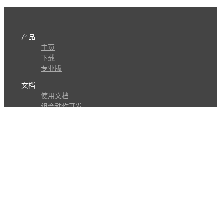
产品
主页
下载
专业版
文档
使用文档
组合动作开发
知识库
版本历史
瓜皮学堂
分享
动作库
子程序
外观
交流
问答讨论区