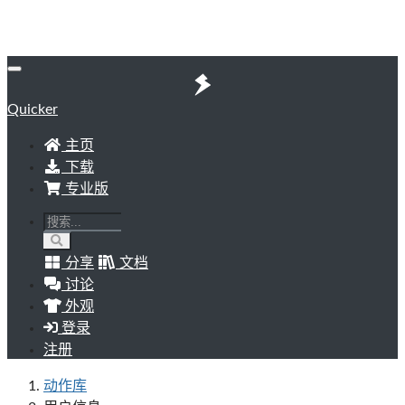
Quicker
主页
下载
专业版
分享
文档
讨论
外观
登录
注册
动作库