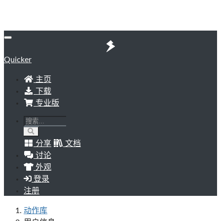
Quicker
主页
下载
专业版
分享
文档
讨论
外观
登录
注册
动作库