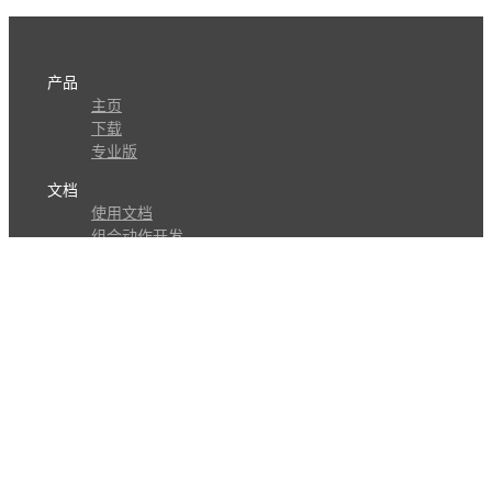
产品
主页
下载
专业版
文档
使用文档
组合动作开发
知识库
版本历史
瓜皮学堂
分享
动作库
子程序
外观
交流
问答讨论区