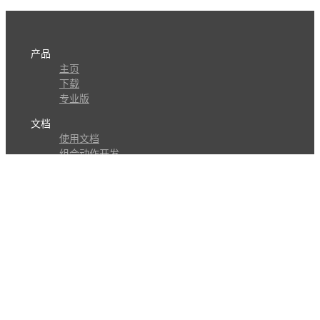
产品
主页
下载
专业版
文档
使用文档
组合动作开发
知识库
版本历史
瓜皮学堂
分享
动作库
子程序
外观
交流
问答讨论区