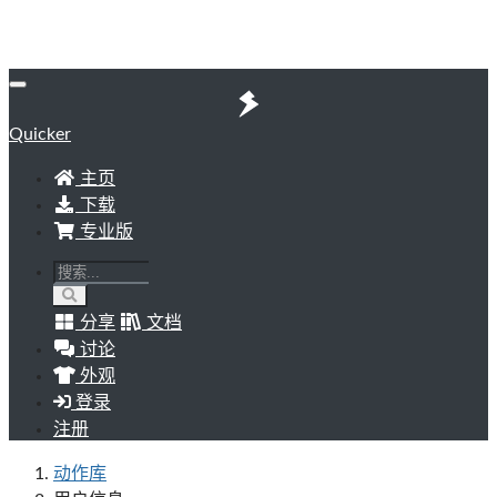
Quicker
主页
下载
专业版
分享
文档
讨论
外观
登录
注册
动作库