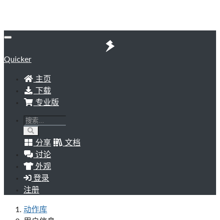
Quicker
主页
下载
专业版
分享
文档
讨论
外观
登录
注册
动作库