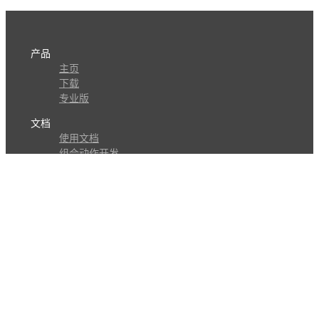
产品
主页
下载
专业版
文档
使用文档
组合动作开发
知识库
版本历史
瓜皮学堂
分享
动作库
子程序
外观
交流
问答讨论区