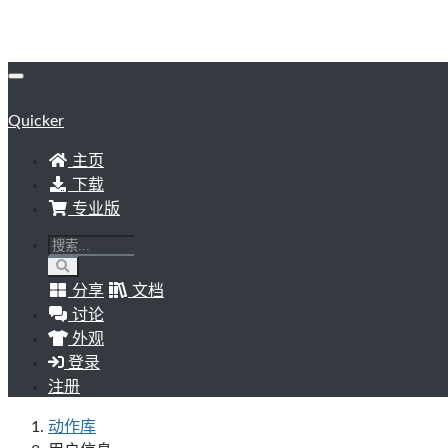
Quicker
主页
下载
专业版
分享
文档
讨论
外观
登录
注册
动作库