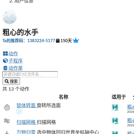
用户信息
粗心的水手
Ta的推荐码：1383224-5177
150天
动作
子程序
动作单
搜索
共 13 个动作
名称
适用于
锁体转面
旋转所选面
粗
2026
粗
扫描网格
扫描网格
2026
万物归零
选中物体回归世界坐标轴中心
粗