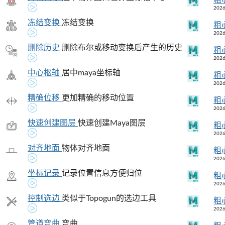
2026
冻结变换
冻结变换
粗
2026
删除历史
删除布尔或移动变换后产生的历史
粗
2026
中心枢轴
居中maya坐标轴
粗
2026
精确位移
更加精确的移动位置
粗
2026
快速创建图层
快速创建Maya图层
粗
2026
对齐地面
物体对齐地面
粗
2026
坐标记录
记录位置信息方便归位
粗
2026
控制选边
类似于Topogun的选边工具
粗
2026
管道弯曲
弯曲