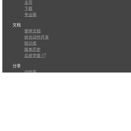
主页
下载
专业版
文档
使用文档
组合动作开发
知识库
版本历史
瓜皮学堂
分享
动作库
子程序
外观
交流
问答讨论区
Github Issues
QQ群
关注
CL的微博