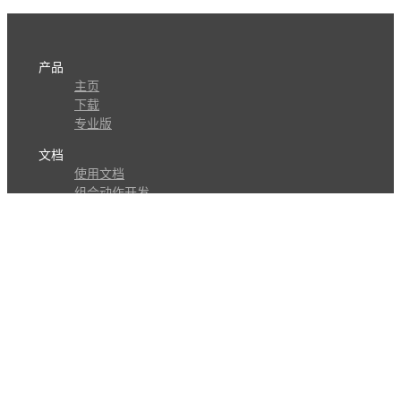
产品
主页
下载
专业版
文档
使用文档
组合动作开发
知识库
版本历史
瓜皮学堂
分享
动作库
子程序
外观
交流
问答讨论区