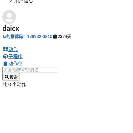
用户信息
daicx
Ta的推荐码：138932-3810
2324天
动作
子程序
动作单
搜索
共 0 个动作