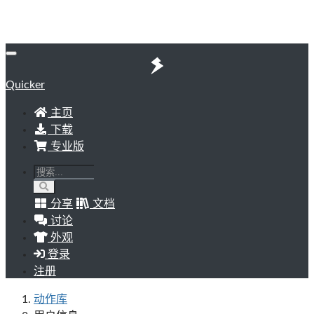
Quicker
主页
下载
专业版
分享
文档
讨论
外观
登录
注册
动作库