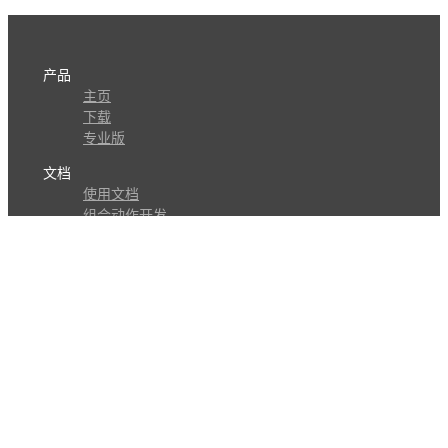
产品
主页
下载
专业版
文档
使用文档
组合动作开发
知识库
版本历史
瓜皮学堂
分享
动作库
子程序
外观
交流
问答讨论区