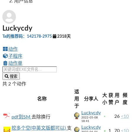
用户信息
Luckycdy
Ta的推荐码：142178-2975
2318天
动作
子程序
动作单
搜索
共 2 个动作
适
大
获
用
频
名称
用
分享人
小
赞
户
度
于
Luckycdy
26
<10
pdf到SM
去除换行
2022-05-08
18:41
Luckycdy
挖多个空(中英文版都可以)
支
1
70
<10
2022-04-01