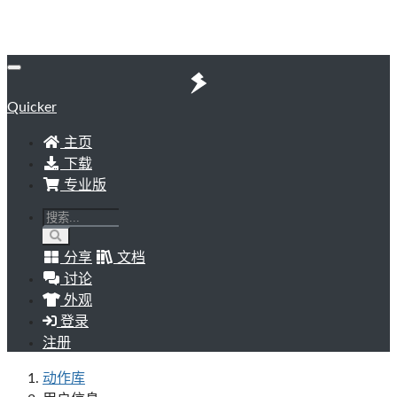
Quicker
主页
下载
专业版
分享
文档
讨论
外观
登录
注册
动作库