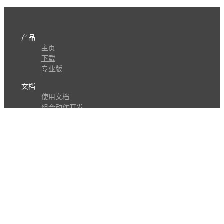
产品
主页
下载
专业版
文档
使用文档
组合动作开发
知识库
版本历史
瓜皮学堂
分享
动作库
子程序
外观
交流
问答讨论区