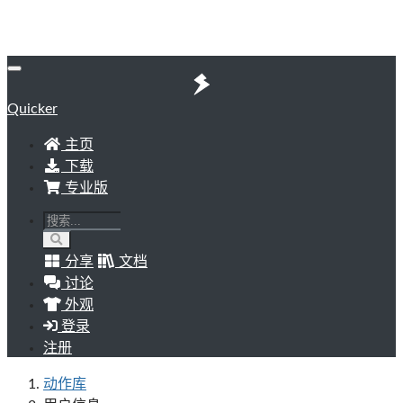
Quicker
主页
下载
专业版
分享
文档
讨论
外观
登录
注册
动作库