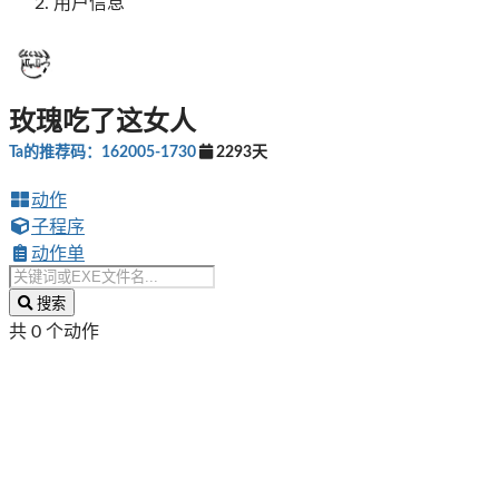
用户信息
玫瑰吃了这女人
Ta的推荐码：162005-1730
2293天
动作
子程序
动作单
搜索
共 0 个动作