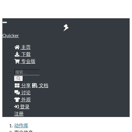
Quicker
主页
下载
专业版
分享
文档
讨论
外观
登录
注册
动作库