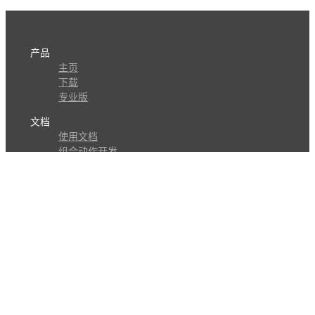
产品
主页
下载
专业版
文档
使用文档
组合动作开发
知识库
版本历史
瓜皮学堂
分享
动作库
子程序
外观
交流
问答讨论区