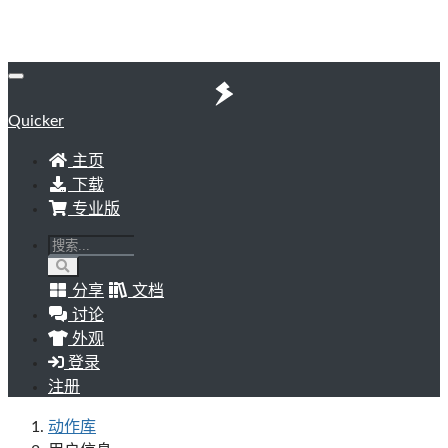
Quicker
主页
下载
专业版
分享
文档
讨论
外观
登录
注册
动作库