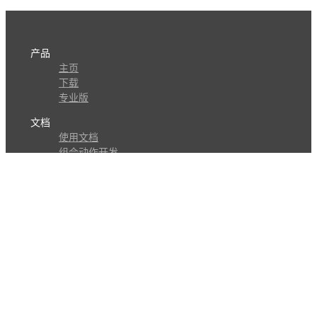
产品
主页
下载
专业版
文档
使用文档
组合动作开发
知识库
版本历史
瓜皮学堂
分享
动作库
子程序
外观
交流
问答讨论区