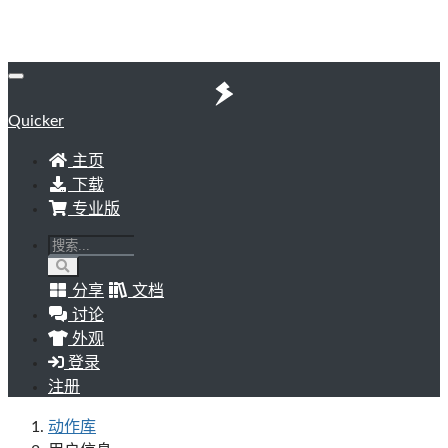
Quicker
主页
下载
专业版
分享
文档
讨论
外观
登录
注册
动作库