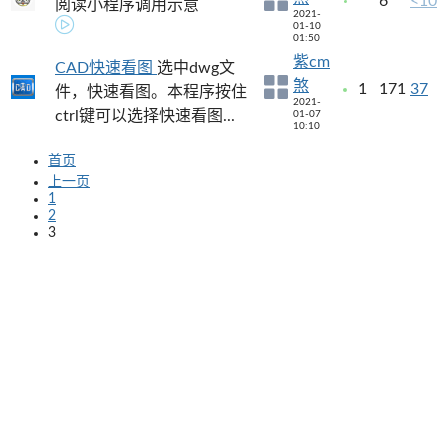
6
<10
阅读小程序调用示意
2021-
01-10
01:50
紫cm
CAD快速看图
选中dwg文
煞
1
171
37
件，快速看图。本程序按住
2021-
ctrl键可以选择快速看图...
01-07
10:10
首页
上一页
1
2
3