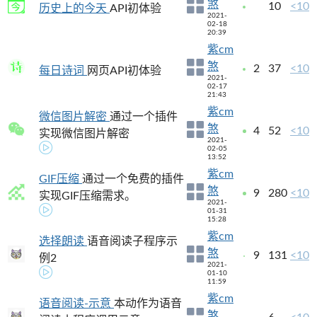
煞
10
<10
历史上的今天
API初体验
2021-
02-18
20:39
紫cm
煞
2
37
<10
每日诗词
网页API初体验
2021-
02-17
21:43
紫cm
微信图片解密
通过一个插件
煞
4
52
<10
实现微信图片解密
2021-
02-05
13:52
紫cm
GIF压缩
通过一个免费的插件
煞
9
280
<10
实现GIF压缩需求。
2021-
01-31
15:28
紫cm
选择朗读
语音阅读子程序示
煞
9
131
<10
例2
2021-
01-10
11:59
紫cm
语音阅读-示意
本动作为语音
煞