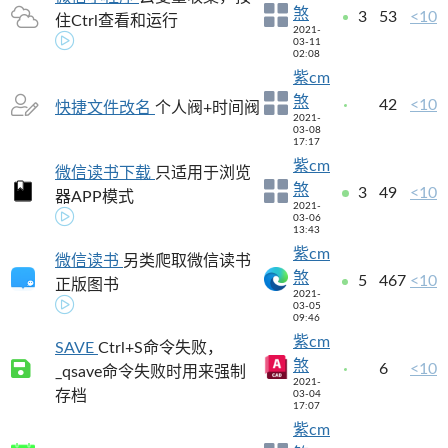
煞
3
53
<10
住Ctrl查看和运行
2021-
03-11
02:08
紫cm
煞
42
<10
快捷文件改名
个人阀+时间阀
2021-
03-08
17:17
紫cm
微信读书下载
只适用于浏览
煞
3
49
<10
器APP模式
2021-
03-06
13:43
紫cm
微信读书
另类爬取微信读书
煞
5
467
<10
正版图书
2021-
03-05
09:46
紫cm
SAVE
Ctrl+S命令失败，
煞
6
<10
_qsave命令失败时用来强制
2021-
存档
03-04
17:07
紫cm