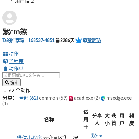
用户信息
紫cm煞
Ta的推荐码：168537-4851
2286天
赞赏TA
动作
子程序
动作单
搜索
共 62 个动作
分类：
全部 (62)
common (59)
acad.exe (2)
msedge.exe
(1)
适
分享
大
获
用
频
名称
用
人
小
赞
户
度
于
紫cm
微信小程序
云变量收集，按