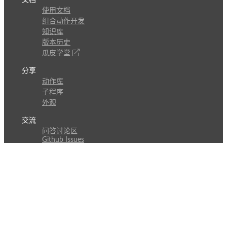
使用文档
组合动作开发
知识库
版本历史
瓜皮学堂
分享
动作库
子程序
外观
交流
问答讨论区
Github Issues
QQ群
关注
CL的微博
微信订阅号