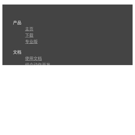
产品
主页
下载
专业版
文档
使用文档
组合动作开发
知识库
版本历史
瓜皮学堂
分享
动作库
子程序
外观
交流
问答讨论区