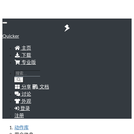
Quicker
主页
下载
专业版
分享
文档
讨论
外观
登录
注册
动作库