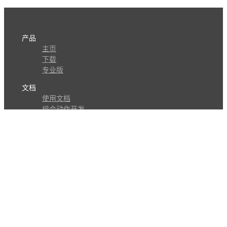
产品
主页
下载
专业版
文档
使用文档
组合动作开发
知识库
版本历史
瓜皮学堂
分享
动作库
子程序
外观
交流
问答讨论区