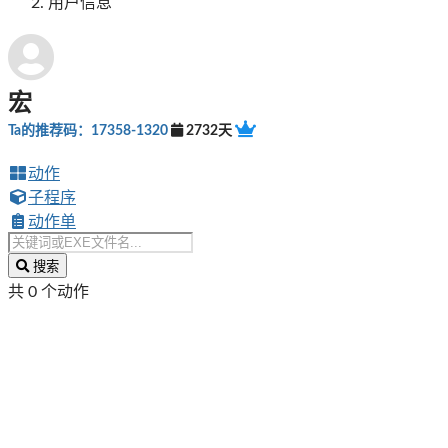
用户信息
宏
Ta的推荐码：17358-1320
2732天
动作
子程序
动作单
搜索
共 0 个动作