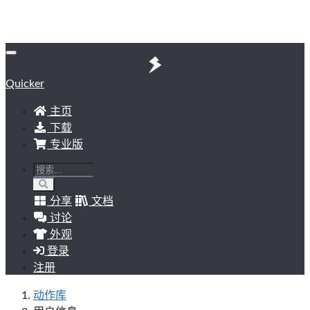
Quicker
主页
下载
专业版
分享
文档
讨论
外观
登录
注册
动作库