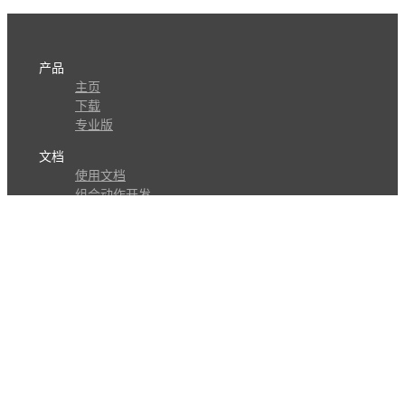
产品
主页
下载
专业版
文档
使用文档
组合动作开发
知识库
版本历史
瓜皮学堂
分享
动作库
子程序
外观
交流
问答讨论区