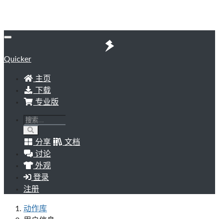
Quicker
主页
下载
专业版
分享
文档
讨论
外观
登录
注册
动作库