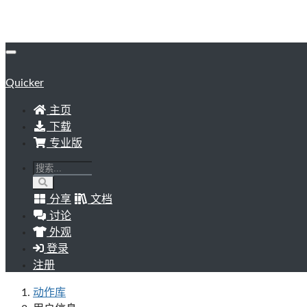
Quicker
主页
下载
专业版
分享
文档
讨论
外观
登录
注册
动作库