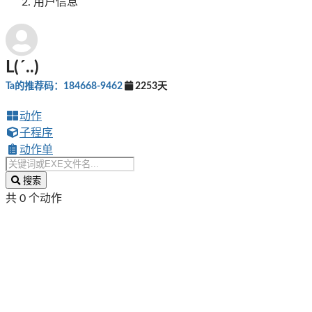
用户信息
L(´..)
Ta的推荐码：184668-9462
2253天
动作
子程序
动作单
搜索
共 0 个动作