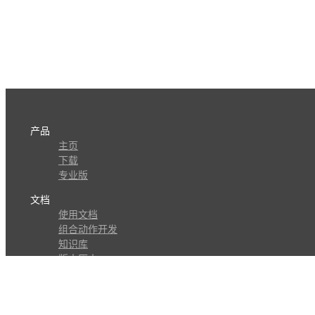
产品
主页
下载
专业版
文档
使用文档
组合动作开发
知识库
版本历史
瓜皮学堂
分享
动作库