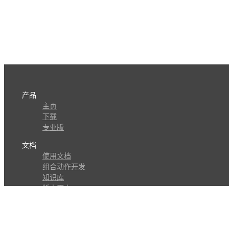
产品
主页
下载
专业版
文档
使用文档
组合动作开发
知识库
版本历史
瓜皮学堂
分享
动作库