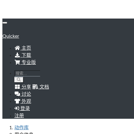
Quicker
主页
下载
专业版
分享
文档
讨论
外观
登录
注册
动作库