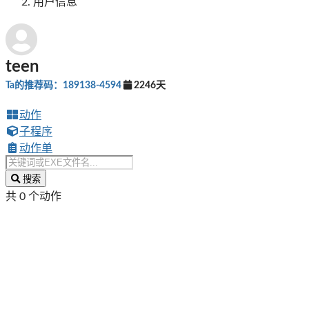
用户信息
teen
Ta的推荐码：189138-4594
2246天
动作
子程序
动作单
搜索
共 0 个动作