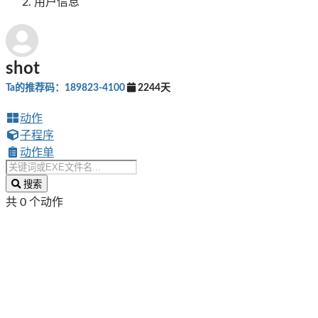
用户信息
shot
Ta的推荐码：189823-4100
2244天
动作
子程序
动作单
搜索
共 0 个动作