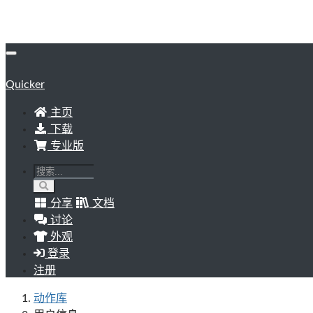
Quicker
主页
下载
专业版
分享
文档
讨论
外观
登录
注册
动作库