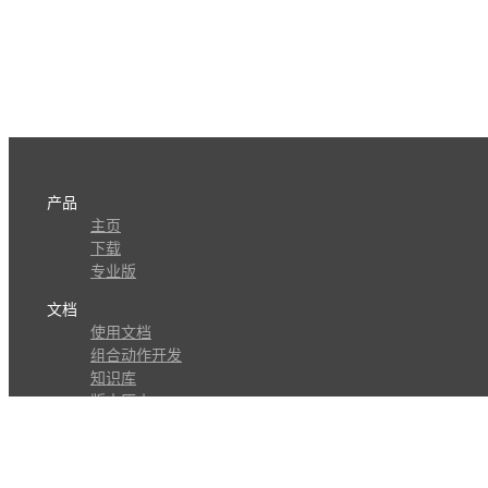
产品
主页
下载
专业版
文档
使用文档
组合动作开发
知识库
版本历史
瓜皮学堂
分享
动作库