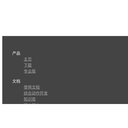
产品
主页
下载
专业版
文档
使用文档
组合动作开发
知识库
版本历史
瓜皮学堂
分享
动作库