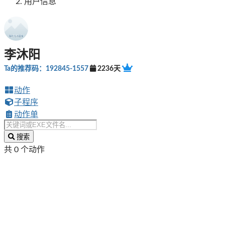
用户信息
李沐阳
Ta的推荐码：192845-1557
2236天
动作
子程序
动作单
搜索
共 0 个动作