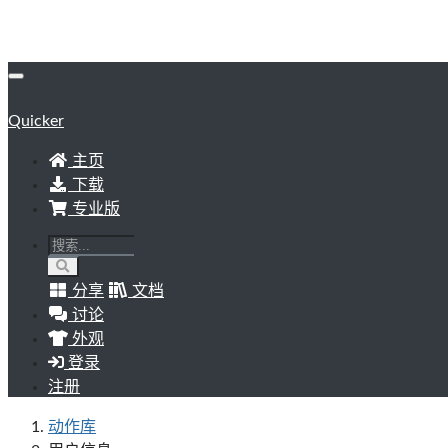
Quicker
主页
下载
专业版
分享
文档
讨论
外观
登录
注册
动作库