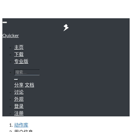
Quicker
主页
下载
专业版
分享
文档
讨论
外观
登录
注册
动作库