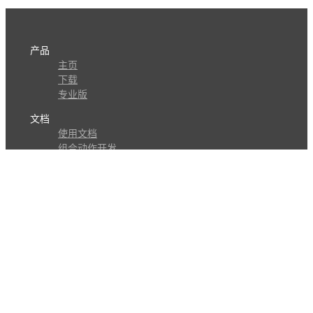
产品
主页
下载
专业版
文档
使用文档
组合动作开发
知识库
版本历史
瓜皮学堂
分享
动作库
子程序
外观
交流
问答讨论区
Github Issues