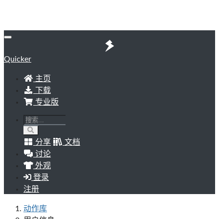
Quicker
主页
下载
专业版
分享
文档
讨论
外观
登录
注册
动作库