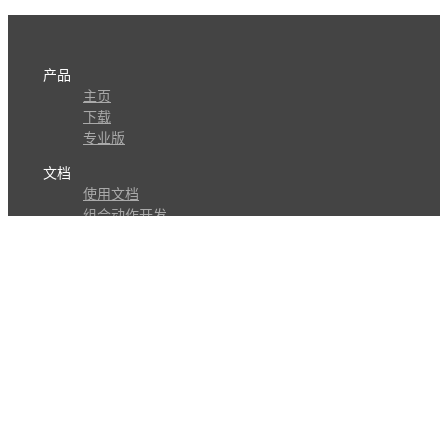
产品
主页
下载
专业版
文档
使用文档
组合动作开发
知识库
版本历史
瓜皮学堂
分享
动作库
子程序
外观
交流
问答讨论区