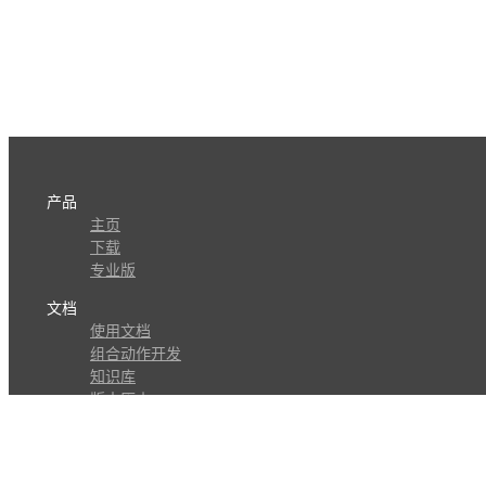
产品
主页
下载
专业版
文档
使用文档
组合动作开发
知识库
版本历史
瓜皮学堂
分享
动作库