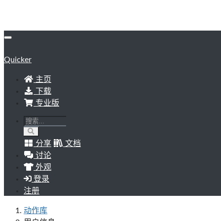
Quicker
主页
下载
专业版
分享
文档
讨论
外观
登录
注册
动作库