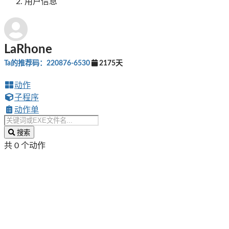
用户信息
LaRhone
Ta的推荐码：220876-6530
2175天
动作
子程序
动作单
搜索
共 0 个动作