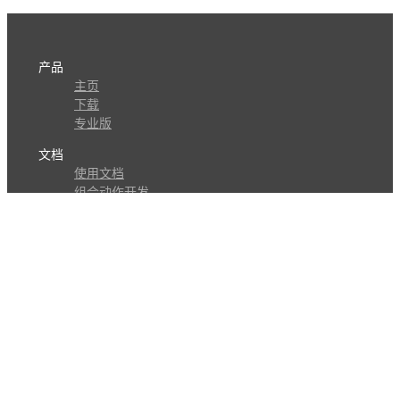
产品
主页
下载
专业版
文档
使用文档
组合动作开发
知识库
版本历史
瓜皮学堂
分享
动作库
子程序
外观
交流
问答讨论区