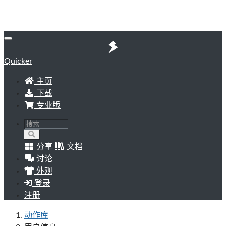
Quicker
主页
下载
专业版
分享
文档
讨论
外观
登录
注册
动作库