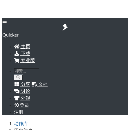
Quicker
主页
下载
专业版
分享
文档
讨论
外观
登录
注册
动作库