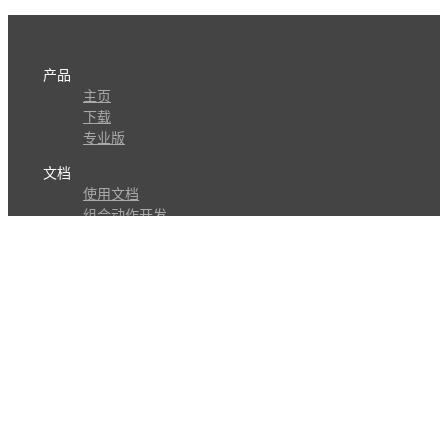
产品
主页
下载
专业版
文档
使用文档
组合动作开发
知识库
版本历史
瓜皮学堂
分享
动作库
子程序
外观
交流
问答讨论区