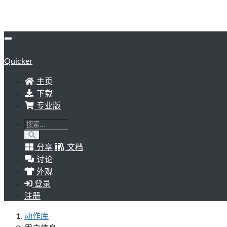
Quicker
主页
下载
专业版
分享
文档
讨论
外观
登录
注册
动作库