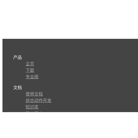
产品
主页
下载
专业版
文档
使用文档
组合动作开发
知识库
版本历史
瓜皮学堂
分享
动作库