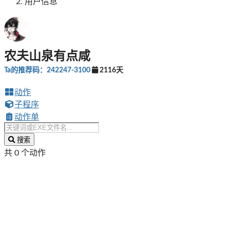
用户信息
农夫山泉有点咸
Ta的推荐码：242247-3100
2116天
动作
子程序
动作单
搜索
共 0 个动作