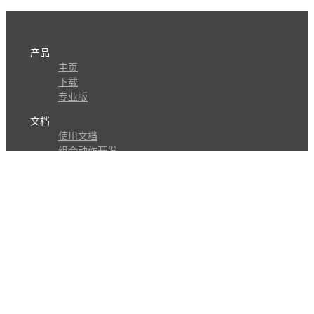
产品
主页
下载
专业版
文档
使用文档
组合动作开发
知识库
版本历史
瓜皮学堂
分享
动作库
子程序
外观
交流
问答讨论区