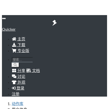
Quicker
主页
下载
专业版
分享
文档
讨论
外观
登录
注册
动作库