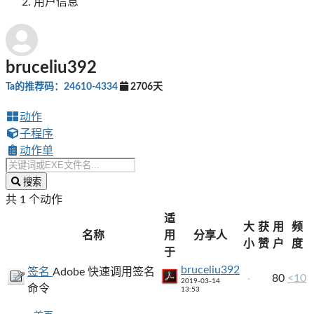
用户信息
bruceliu392
Ta的推荐码：24610-4334
2706天
动作
子程序
动作单
搜索
共 1 个动作
适
大
获
用
频
名称
用
分享人
小
赞
户
度
于
bruceliu392
签名
Adobe 快速调用签名
80
<10
2019-03-14
命令
13:53