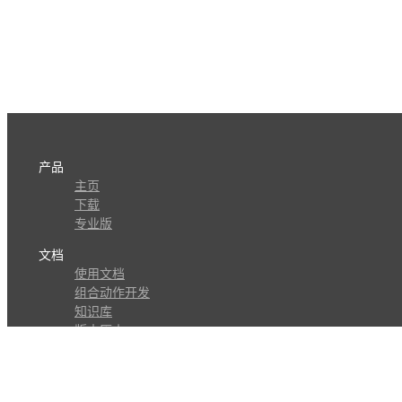
产品
主页
下载
专业版
文档
使用文档
组合动作开发
知识库
版本历史
瓜皮学堂
分享
动作库