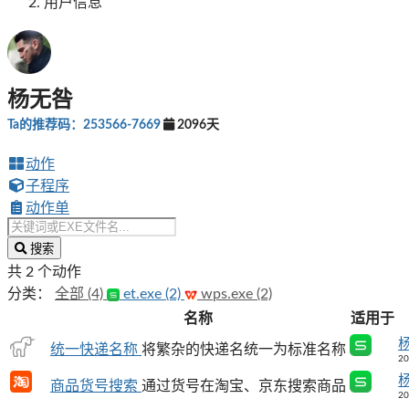
用户信息
杨无咎
Ta的推荐码：253566-7669
2096天
动作
子程序
动作单
搜索
共 2 个动作
分类：
全部 (4)
et.exe (2)
wps.exe (2)
名称
适用于
统一快递名称
将繁杂的快递名统一为标准名称
20
商品货号搜索
通过货号在淘宝、京东搜索商品
20