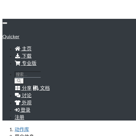
Quicker
主页
下载
专业版
分享
文档
讨论
外观
登录
注册
动作库