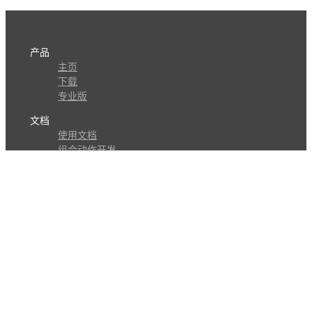
产品
主页
下载
专业版
文档
使用文档
组合动作开发
知识库
版本历史
瓜皮学堂
分享
动作库
子程序
外观
交流
问答讨论区